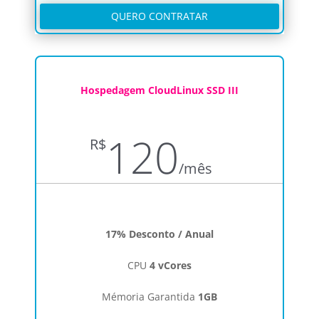
QUERO CONTRATAR
Hospedagem CloudLinux SSD III
120
R$
/
mês
17% Desconto / Anual
CPU
4 vCores
Mémoria Garantida
1GB