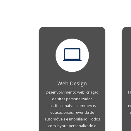

Web Design
Desenvolvimento web, criação
H
de sites personalizados
institucionais, e-commerce,
e
educacionais, revenda de
automóveis e imobiliário. Todos
com layout personalizado e