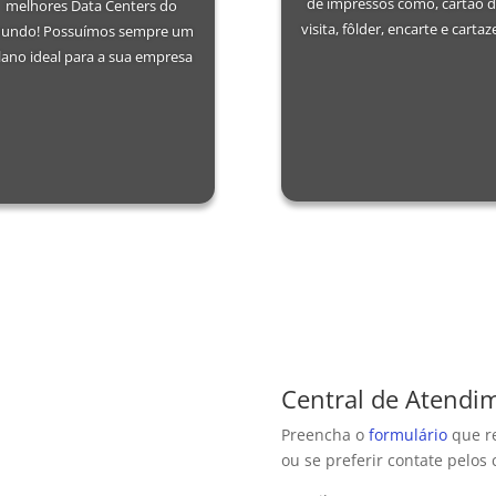
de impressos como, cartão 
melhores Data Centers do
visita, fôlder, encarte e cartaz
undo! Possuímos sempre um
lano ideal para a sua empresa
Central de Atendi
Preencha o
formulário
que r
ou se preferir contate pelos 