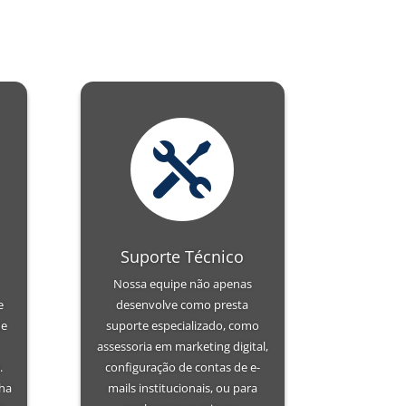

Suporte Técnico
Nossa equipe não apenas
e
desenvolve como presta
ue
suporte especializado, como
assessoria em marketing digital,
.
configuração de contas de e-
ha
mails institucionais, ou para