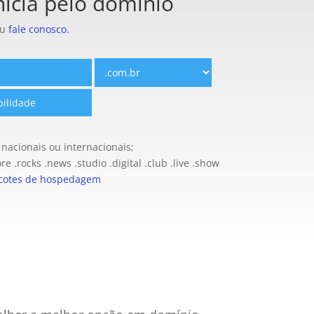
nicia pelo domínio
ou
fale conosco.
 nacionais ou internacionais;
ore .rocks .news .studio .digital .club .live .show
cotes de hospedagem