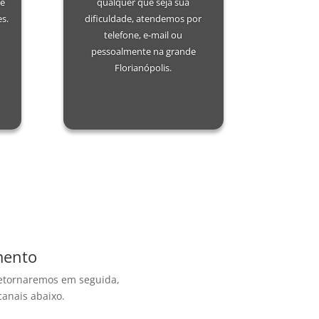
de
qualquer que seja sua
es.
dificuldade, atendemos por
telefone, e-mail ou
pessoalmente na grande
Florianópolis.
mento
etornaremos em seguida,
canais abaixo.