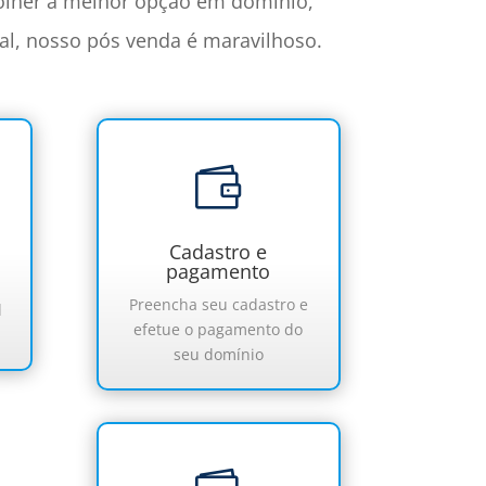
colher a melhor opção em domínio,
tal, nosso pós venda é maravilhoso.

Cadastro e
pagamento
Preencha seu cadastro e
l
efetue o pagamento do
seu domínio