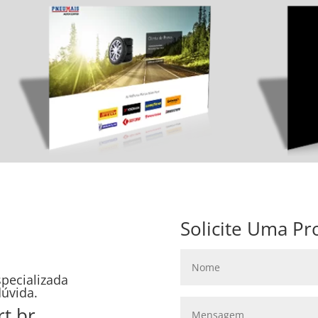
Solicite Uma Pr
pecializada
dúvida.
t.br