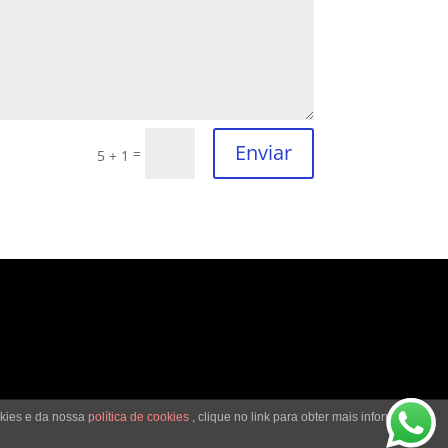
Enviar
=
5 + 1
okies e da nossa
política de cookies
, clique no link para obter mais informações.