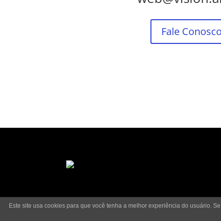
Fale Conosc
Este site usa cookies para que você tenha a melhor experiência do usuário. Se
Direitos Reservados © | By
Vision Art